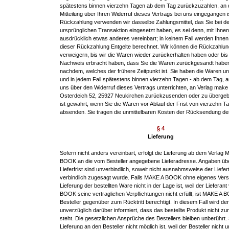
spätestens binnen vierzehn Tagen ab dem Tag zurückzuzahlen, an 
Mitteilung über Ihren Widerruf dieses Vertrags bei uns eingegangen i
Rückzahlung verwenden wir dasselbe Zahlungsmittel, das Sie bei de
ursprünglichen Transaktion eingesetzt haben, es sei denn, mit Ihne
ausdrücklich etwas anderes vereinbart; in keinem Fall werden Ihne
dieser Rückzahlung Entgelte berechnet. Wir können die Rückzahlun
verweigern, bis wir die Waren wieder zurückerhalten haben oder bis
Nachweis erbracht haben, dass Sie die Waren zurückgesandt haben
nachdem, welches der frühere Zeitpunkt ist. Sie haben die Waren un
und in jedem Fall spätestens binnen vierzehn Tagen - ab dem Tag, 
uns über den Widerruf dieses Vertrags unterrichten, an Verlag make
Osterdeich 52, 25927 Neukirchen zurückzusenden oder zu übergebe
ist gewahrt, wenn Sie die Waren vor Ablauf der Frist von vierzehn T
absenden. Sie tragen die unmittelbaren Kosten der Rücksendung de
§ 4
Lieferung
Sofern nicht anders vereinbart, erfolgt die Lieferung ab dem Verlag
BOOK an die vom Besteller angegebene Lieferadresse. Angaben übe
Lieferfrist sind unverbindlich, soweit nicht ausnahmsweise der Liefer
verbindlich zugesagt wurde. Falls MAKE A BOOK ohne eigenes Vers
Lieferung der bestellten Ware nicht in der Lage ist, weil der Liefera
BOOK seine vertraglichen Verpflichtungen nicht erfüllt, ist MAKE A
Besteller gegenüber zum Rücktritt berechtigt. In diesem Fall wird der
unverzüglich darüber informiert, dass das bestellte Produkt nicht zu
steht. Die gesetzlichen Ansprüche des Bestellers bleiben unberührt.
Lieferung an den Besteller nicht möglich ist, weil der Besteller nicht 