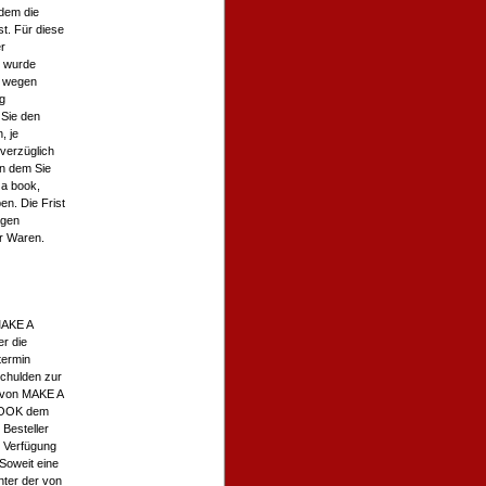
dem die
st. Für diese
r
n wurde
n wegen
g
 Sie den
, je
verzüglich
an dem Sie
 a book,
n. Die Frist
agen
r Waren.
 MAKE A
r die
termin
chulden zur
nt von MAKE A
 BOOK dem
 Besteller
r Verfügung
 Soweit eine
unter der von