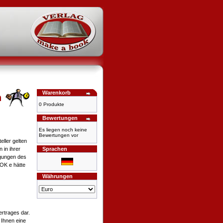
Warenkorb
n
0 Produkte
Bewertungen
Es liegen noch keine
Bewertungen vor
ller gelten
 in ihrer
Sprachen
ngungen des
OK e hätte
Währungen
ertrages dar.
 Ihnen eine