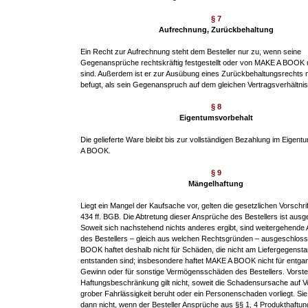
§ 7
Aufrechnung, Zurückbehaltung
Ein Recht zur Aufrechnung steht dem Besteller nur zu, wenn seine
Gegenansprüche rechtskräftig festgestellt oder von MAKE A BOOK u
sind. Außerdem ist er zur Ausübung eines Zurückbehaltungsrechts n
befugt, als sein Gegenanspruch auf dem gleichen Vertragsverhältnis
§ 8
Eigentumsvorbehalt
Die gelieferte Ware bleibt bis zur vollständigen Bezahlung im Eige
A BOOK.
§ 9
Mängelhaftung
Liegt ein Mangel der Kaufsache vor, gelten die gesetzlichen Vorschri
434 ff. BGB. Die Abtretung dieser Ansprüche des Bestellers ist aus
Soweit sich nachstehend nichts anderes ergibt, sind weitergehende
des Bestellers – gleich aus welchen Rechtsgründen – ausgeschlos
BOOK haftet deshalb nicht für Schäden, die nicht am Liefergegensta
entstanden sind; insbesondere haftet MAKE A BOOK nicht für entg
Gewinn oder für sonstige Vermögensschäden des Bestellers. Vorst
Haftungsbeschränkung gilt nicht, soweit die Schadensursache auf V
grober Fahrlässigkeit beruht oder ein Personenschaden vorliegt. Sie g
dann nicht, wenn der Besteller Ansprüche aus §§ 1, 4 Produkthaftu