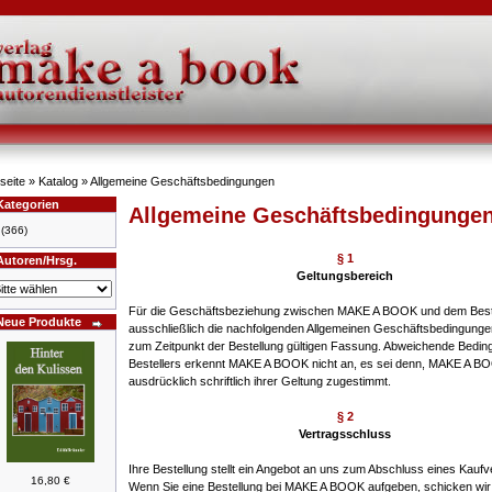
seite
»
Katalog
»
Allgemeine Geschäftsbedingungen
Kategorien
Allgemeine Geschäftsbedingunge
(366)
§ 1
Autoren/Hrsg.
Geltungsbereich
Für die Geschäftsbeziehung zwischen MAKE A BOOK und dem Beste
Neue Produkte
ausschließlich die nachfolgenden Allgemeinen Geschäftsbedingungen
zum Zeitpunkt der Bestellung gültigen Fassung. Abweichende Bedi
Bestellers erkennt MAKE A BOOK nicht an, es sei denn, MAKE A BO
ausdrücklich schriftlich ihrer Geltung zugestimmt.
§ 2
Vertragsschluss
Ihre Bestellung stellt ein Angebot an uns zum Abschluss eines Kaufv
16,80 €
Wenn Sie eine Bestellung bei MAKE A BOOK aufgeben, schicken wir