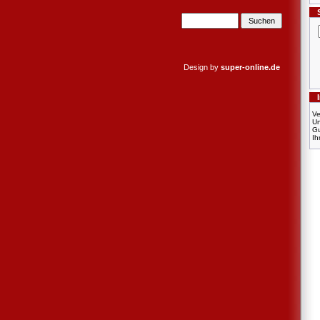
Design by
super-online.de
Ve
U
Gu
Ih