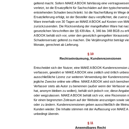
geltend macht. Sofern MAKE A BOOK fahrlässig eine vertragswesentl
verletzt, ist die Ersatzpflicht für Sachschäden auf den typischerweis
entstehenden Schaden beschränkt. Ist die Nacherfüllung im Wege d
Ersatzlieferung erfolgt, ist der Besteller dazu verpflichtet, die zuerst g
Ware innerhalb von 30 Tagen an MAKE A BOOK auf Kosten von M
zurückzusenden. Die Rücksendung der mangelhaften Ware hat nac
gesetzlichen Vorschriften der §§ 439 Abs. 4, 346 bis 348 BGB zu er
A BOOK behält sich vor, unter den gesetzlich geregelten Vorausset
Schadensersatz geltend zu machen. Die Verjährungsfrist beträgt vi
Monate, gerechnet ab Lieferung.
§ 10
Rechtseinräumung, Kundenrezensionen
Entscheidet sich der Nutzer, eine MAKE A BOOK-Kundenrezension 
verfassen, gewährt er MAKE A BOOK eine zeitlich und örtlich unbes
ausschließliche Lizenz zur weiteren Verwendung der Kundenrezensi
jegliche Zwecke online wie offline. MAKE A BOOK wird sich bemühen
Verfasser stets als Autor zu benennen (außer wenn der Verfasser 
hat, anonym bleiben zu wollen), behält sich jedoch vor, diese Angab
oder wegzulassen. MAKE A BOOK behält sich vor, eine Rezension ni
für einen begrenzten Zeitraum auf der Website anzuzeigen sowie si
oder zu ändern. Kundenrezensionen geben ausschließlich die Meinu
Kunden wieder. Die Inhalte stimmen mit der Auffassung von MAKE 
unbedingt überein.
§ 11
Anwendbares Recht