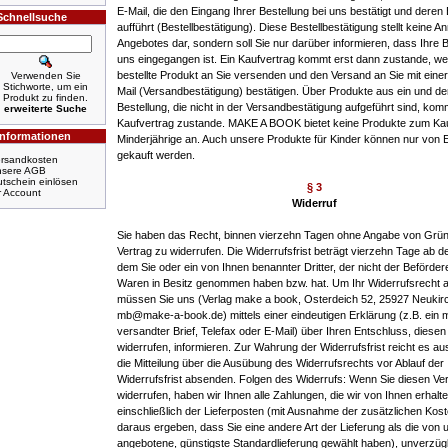
E-Mail, die den Eingang Ihrer Bestellung bei uns bestätigt und deren 
Schnellsuche
aufführt (Bestellbestätigung). Diese Bestellbestätigung stellt keine 
Angebotes dar, sondern soll Sie nur darüber informieren, dass Ihre B
uns eingegangen ist. Ein Kaufvertrag kommt erst dann zustande, we
bestellte Produkt an Sie versenden und den Versand an Sie mit einer
Verwenden Sie
Stichworte, um ein
Mail (Versandbestätigung) bestätigen. Über Produkte aus ein und de
Produkt zu finden.
Bestellung, die nicht in der Versandbestätigung aufgeführt sind, kom
erweiterte Suche
Kaufvertrag zustande. MAKE A BOOK bietet keine Produkte zum Ka
Informationen
Minderjährige an. Auch unsere Produkte für Kinder können nur von
gekauft werden.
rsandkosten
nsere AGB
tschein einlösen
§ 3
r Account
Widerruf
Sie haben das Recht, binnen vierzehn Tagen ohne Angabe von Grü
Vertrag zu widerrufen. Die Widerrufsfrist beträgt vierzehn Tage ab 
dem Sie oder ein von Ihnen benannter Dritter, der nicht der Beförderer
Waren in Besitz genommen haben bzw. hat. Um Ihr Widerrufsrecht 
müssen Sie uns (Verlag make a book, Osterdeich 52, 25927 Neukirc
mb@make-a-book.de) mittels einer eindeutigen Erklärung (z.B. ein m
versandter Brief, Telefax oder E-Mail) über Ihren Entschluss, diesen
widerrufen, informieren. Zur Wahrung der Widerrufsfrist reicht es au
die Mitteilung über die Ausübung des Widerrufsrechts vor Ablauf der
Widerrufsfrist absenden. Folgen des Widerrufs: Wenn Sie diesen Ver
widerrufen, haben wir Ihnen alle Zahlungen, die wir von Ihnen erhalt
einschließlich der Lieferposten (mit Ausnahme der zusätzlichen Kost
daraus ergeben, dass Sie eine andere Art der Lieferung als die von 
angebotene, günstigste Standardlieferung gewählt haben), unverzüg