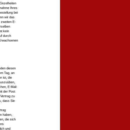
Einzelheiten
Annahme Ihres
estellung bei
nn wir das
 zweiten E-
rselben
mt kein
uf durch
 Erwachsenen
nden diesen
dem Tag, an
 ist, die
auszuüben,
hen, E-Mail:
it der Post
 Vertrag zu
s, dass Sie
trag
en haben,
en, die sich
uns
lich und