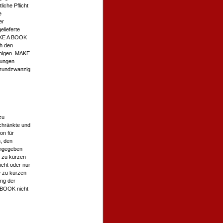
iche Pflicht
e
er
elieferte
AKE A BOOK
h den
folgen. MAKE
zungen
erundzwanzig
zu
chränkte und
on für
, den
angegeben
e zu kürzen
cht oder nur
e zu kürzen
ng der
A BOOK nicht