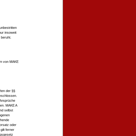
nbestritten
ur insoweit
 beruht.
ntum von MAKE
ften der §§
geschlossen.
 Ansprüche
sen. MAKE A
nd selbst
angenen
ehende
orsatz oder
ilt ferner
ngsgesetz