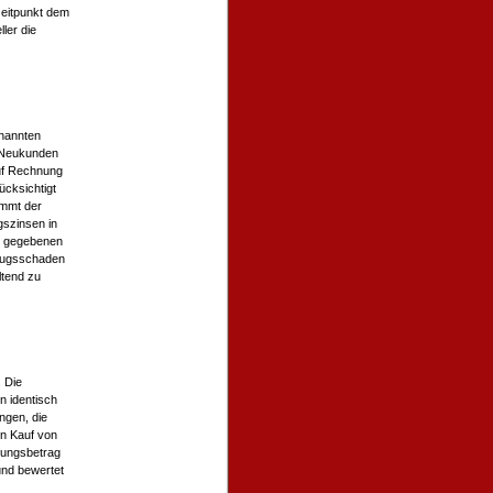
zeitpunkt dem
ler die
enannten
r Neukunden
auf Rechnung
ücksichtigt
ommt der
gszinsen in
t gegebenen
rzugsschaden
ltend zu
 Die
n identisch
ngen, die
en Kauf von
nungsbetrag
und bewertet