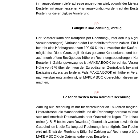
ihm angegebenen Lieferadresse angetroffen wird, obwohl der Liefer
Besteller mit angemessener Frist angekündigt wurde, trägt der Bestel
Kosten für die erfolglose Anlieferung.
§ 5
Fälligkeit und Zahlung, Verzug
Der Besteller kann den Kaufpreis per Rechnung (unter den in § 6 g
Voraussetzungen), Vorkasse oder Lastschriftverfahren zahlen. Fü
besteht eine Höchstgrenze von 100,00 €, bis zu welcher der Kauf 
möglich ist. Diese Grenze gilt für das gesamte Kundenkonto und ber
auch noch offene Beträge aus früheren Rechnungsbestellungen. K
Besteller in Zahlungsverzug, so ist MAKE A BOOK berechtigt, Verzu
Höhe von 5 % über dem von der Europäischen Zentralbank bekann
Basiszinssatz p.a. zu fordern. Falls MAKE A BOOK ein höherer Ve
nachweisbar entstanden ist, ist MAKE A BOOK berechtigt, diesen ge
machen.
§ 6
Besonderheiten beim Kauf auf Rechnung
Zahlung auf Rechnung ist nur für Verbraucher ab 18 Jahren möglich.
Lieferadresse, die Hausanschrift und die Rechnungsadresse müsse
sein und innerhalb Deutschlands oder Österreichs liegen. Für Leistu
online (z.B. E-books zum Download) übermittelt werden sowie für d
Gutscheinen ist die Zahlung auf Rechnung nicht möglich. Der Rech
wird mit Erhalt der Rechnung fällig. Bei Zahlung auf Rechnung prüft 
MAKE A BOOK die Datenangaben des Bestellers.