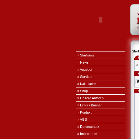
Start
» Startseite
» News
->
» Angebot
» Service
» Kalkulation
» Shop
» Unsere Autoren
» Links / Banner
» Kontakt
» AGB
» Datenschutz
» Impressum