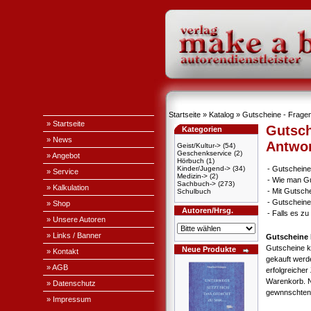
Startseite
»
Katalog
» Gutscheine - Fragen
» Startseite
Gutsch
Kategorien
» News
Antwo
Geist/Kultur->
(54)
Geschenkservice
(2)
» Angebot
Hörbuch
(1)
Kinder/Jugend->
(34)
-
Gutscheine
» Service
Medizin->
(2)
-
Wie man Gu
Sachbuch->
(273)
» Kalkulation
-
Mit Gutsch
Schulbuch
-
Gutscheine
» Shop
Autoren/Hrsg.
-
Falls es z
» Unsere Autoren
» Links / Banner
Gutscheine 
Gutscheine k
Neue Produkte
» Kontakt
gekauft werd
» AGB
erfolgreicher
Warenkorb. 
» Datenschutz
gewnnschten 
» Impressum