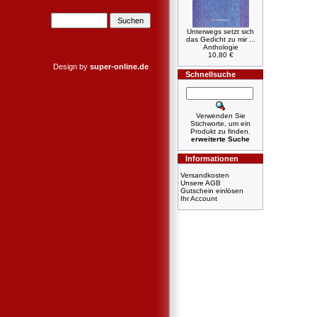
Unterwegs setzt sich
das Gedicht zu mir ...
Anthologie
10,80 €
Design by
super-online.de
Schnellsuche
Verwenden Sie
Stichworte, um ein
Produkt zu finden.
erweiterte Suche
Informationen
Versandkosten
Unsere AGB
Gutschein einlösen
Ihr Account