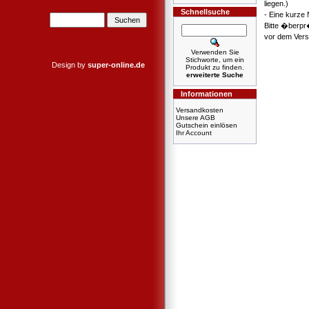
liegen.)
Schnellsuche
- Eine kurze
Bitte �berpr
vor dem Verse
Verwenden Sie
Stichworte, um ein
Design by
super-online.de
Produkt zu finden.
erweiterte Suche
Informationen
Versandkosten
Unsere AGB
Gutschein einlösen
Ihr Account