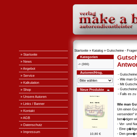
Startseite
»
Katalog
» Gutscheine - Fragen
» Startseite
Gutsch
Kategorien
» News
Antwo
->
(366)
» Angebot
Autoren/Hrsg.
-
Gutscheine
» Service
-
Wie man Gu
» Kalkulation
-
Mit Gutsch
-
Gutscheine
» Shop
Neue Produkte
-
Falls es z
» Unsere Autoren
» Links / Banner
Wie man Gut
Um einen Guts
» Kontakt
versenden" i
» AGB
ben�tigen wi
- Vor- und 
» Datenschutz
- Eine g�lti
» Impressum
- Den gew�ns
10,80 €