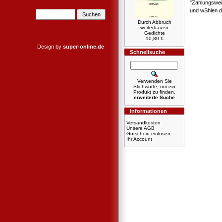
"Zahlungswei
und wShlen d
Durch Abbruch
weiterbauen
Gedichte
10,80 €
Design by
super-online.de
Schnellsuche
Verwenden Sie
Stichworte, um ein
Produkt zu finden.
erweiterte Suche
Informationen
Versandkosten
Unsere AGB
Gutschein einlösen
Ihr Account