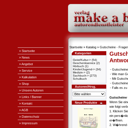
Startseite
»
Katalog
» Gutscheine - Fragen
» Startseite
Gutsch
Kategorien
» News
Antwo
Geist/Kultur->
(54)
Geschenkservice
(2)
» Angebot
Hörbuch
(1)
Kinder/Jugend->
(34)
-
Gutscheine
» Service
Medizin->
(2)
-
Wie man Gu
Sachbuch->
(273)
» Kalkulation
-
Mit Gutsch
Schulbuch
-
Gutscheine
» Shop
Autoren/Hrsg.
-
Falls es z
» Unsere Autoren
» Links / Banner
Gutscheine 
Wenn Sie ein
Neue Produkte
» Kontakt
wie folgt ver
» AGB
1. Klicken Si
ein pers�nli
» Datenschutz
er�ffnen.
» Impressum
2. W�hrend d