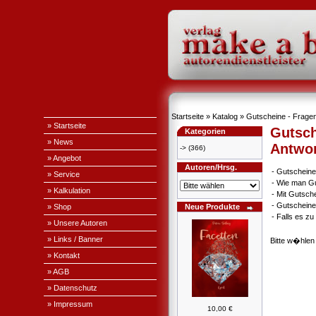
Startseite
»
Katalog
» Gutscheine - Fragen
» Startseite
Gutsch
Kategorien
» News
Antwo
->
(366)
» Angebot
Autoren/Hrsg.
-
Gutscheine
» Service
-
Wie man Gu
» Kalkulation
-
Mit Gutsch
-
Gutscheine
» Shop
Neue Produkte
-
Falls es z
» Unsere Autoren
» Links / Banner
Bitte w�hlen
» Kontakt
» AGB
» Datenschutz
» Impressum
10,00 €