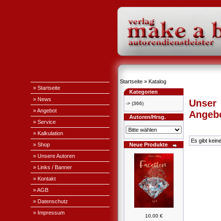
Startseite
»
Katalog
» Startseite
Kategorien
» News
Unser
->
(366)
» Angebot
Angeb
Autoren/Hrsg.
» Service
» Kalkulation
Es gibt kein
» Shop
Neue Produkte
» Unsere Autoren
» Links / Banner
» Kontakt
» AGB
» Datenschutz
» Impressum
10,00 €