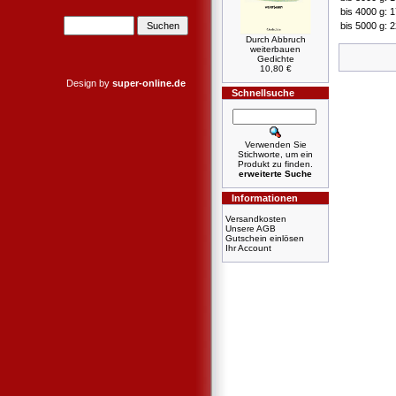
bis 4000 g: 
bis 5000 g: 
Durch Abbruch
weiterbauen
Gedichte
10,80 €
Design by
super-online.de
Schnellsuche
Verwenden Sie
Stichworte, um ein
Produkt zu finden.
erweiterte Suche
Informationen
Versandkosten
Unsere AGB
Gutschein einlösen
Ihr Account