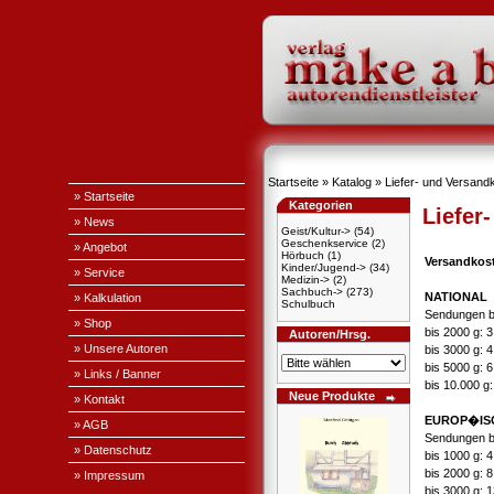
Startseite
»
Katalog
»
Liefer- und Versand
» Startseite
Kategorien
Liefer
» News
Geist/Kultur->
(54)
Geschenkservice
(2)
» Angebot
Hörbuch
(1)
Versandkos
Kinder/Jugend->
(34)
» Service
Medizin->
(2)
Sachbuch->
(273)
NATIONAL
» Kalkulation
Schulbuch
Sendungen b
» Shop
bis 2000 g: 
Autoren/Hrsg.
» Unsere Autoren
bis 3000 g: 
bis 5000 g: 
» Links / Banner
bis 10.000 g
Neue Produkte
» Kontakt
EUROP�IS
» AGB
Sendungen b
» Datenschutz
bis 1000 g: 
bis 2000 g: 
» Impressum
bis 3000 g: 