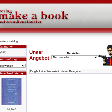
seite
»
Katalog
Kategorien
Unser
(366)
Darstellen:
Angebot
Autoren/Hrsg.
Es gibt keine Produkte in dieser Kategorie.
Neue Produkte
10,80 €