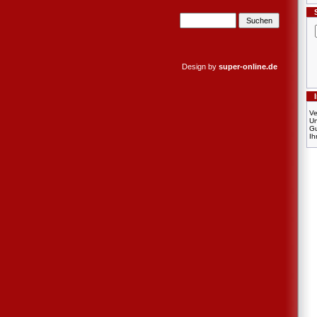
Design by
super-online.de
Ve
U
Gu
Ih