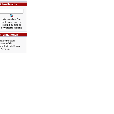
Schnellsuche
Verwenden Sie
Stichworte, um ein
Produkt zu finden.
erweiterte Suche
Informationen
rsandkosten
nsere AGB
tschein einlösen
r Account