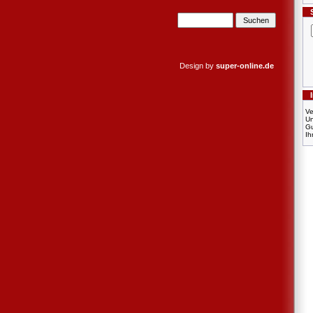
Design by
super-online.de
Ve
U
Gu
Ih