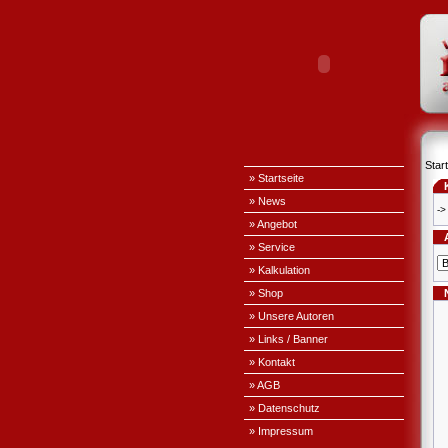
Start
» Startseite
» News
->
» Angebot
» Service
» Kalkulation
» Shop
» Unsere Autoren
» Links / Banner
» Kontakt
» AGB
» Datenschutz
» Impressum