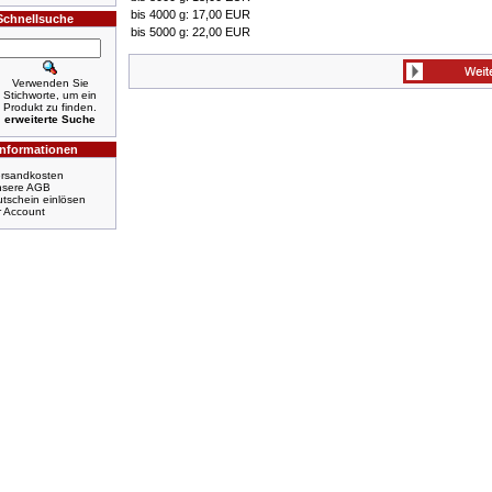
bis 4000 g: 17,00 EUR
Schnellsuche
bis 5000 g: 22,00 EUR
Verwenden Sie
Stichworte, um ein
Produkt zu finden.
erweiterte Suche
Informationen
rsandkosten
nsere AGB
tschein einlösen
r Account