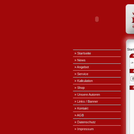
Start
» Startseite
» News
->
» Angebot
» Service
» Kalkulation
» Shop
» Unsere Autoren
» Links / Banner
» Kontakt
» AGB
» Datenschutz
» Impressum