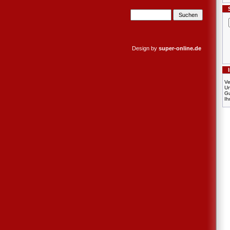
Design by
super-online.de
Ve
U
Gu
Ih