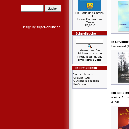
Die Ladelund-Chronik
Bd. I
Unser Dorf auf der
Geest
35,00 €
Design by
super-online.de
Schnellsuche
In Unverge
Rezensent (T
Verwenden Sie
Stichworte, um ein
Produkt zu finden.
erweiterte Suche
Informationen
Versandkosten
Unsere AGB
Gutschein einlösen
Ihr Account
Ich lebte mi
~ eine Auto
Jüngel