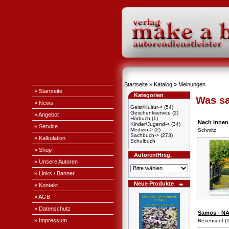
Startseite
»
Katalog
»
Meinungen
» Startseite
Kategorien
Was sa
» News
Geist/Kultur->
(54)
Geschenkservice
(2)
» Angebot
Hörbuch
(1)
Nach innen
Kinder/Jugend->
(34)
» Service
Medizin->
(2)
Schmitz
Sachbuch->
(273)
» Kalkulation
Schulbuch
» Shop
Autoren/Hrsg.
» Unsere Autoren
» Links / Banner
Neue Produkte
» Kontakt
» AGB
» Datenschutz
Samos - N
» Impressum
Rezensent (T