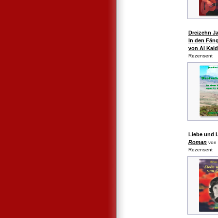
Dreizehn J
In den Fän
von Al Kai
Rezensent
Liebe und 
Roman
von 
Rezensent