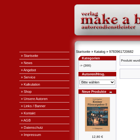
Startseite
»
Katalog
»
9783961720682
» Startseite
Kategorien
Produkt wurd
» News
->
(366)
» Angebot
Autoren/Hrsg.
» Service
» Kalkulation
» Shop
Neue Produkte
» Unsere Autoren
» Links / Banner
» Kontakt
» AGB
» Datenschutz
» Impressum
12,80 €