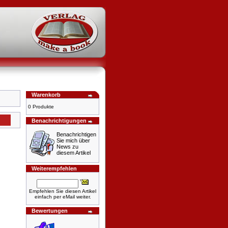
Warenkorb
0 Produkte
Benachrichtigungen
Benachrichtigen
Sie mich über
News zu
diesem Artikel
Weiterempfehlen
Empfehlen Sie diesen Artikel
einfach per eMail weiter.
Bewertungen