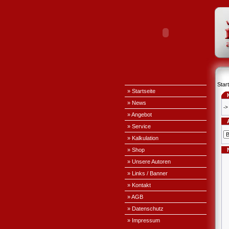
Start
» Startseite
» News
->
» Angebot
» Service
» Kalkulation
» Shop
» Unsere Autoren
» Links / Banner
» Kontakt
» AGB
» Datenschutz
» Impressum