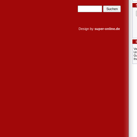
Design by
super-online.de
Ve
U
Gu
Ih