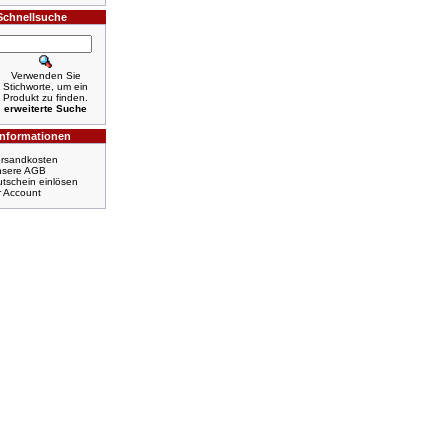
Schnellsuche
Verwenden Sie
Stichworte, um ein
Produkt zu finden.
erweiterte Suche
Informationen
rsandkosten
nsere AGB
tschein einlösen
r Account