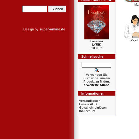
Mal
Design by
super-online.de
Psych
Facetten
LYRIK
10,00 €
Schnellsuche
Verwenden Sie
Stichworte, um ein
Produkt zu finden.
erweiterte Suche
Informationen
Versandkosten
Unsere AGB
Gutschein einlösen
Ihr Account