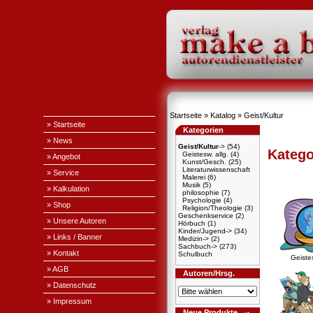
Startseite
»
Katalog
»
Geist/Kultur
» Startseite
Kategorien
» News
Geist/Kultur
->
(54)
Katego
Geistesw. allg.
(4)
» Angebot
Kunst/Gesch.
(25)
Literaturwissenschaft
» Service
Malerei
(6)
Musik
(5)
» Kalkulation
philosophie
(7)
Psychologie
(4)
» Shop
Religion/Theologie
(3)
Geschenkservice
(2)
» Unsere Autoren
Hörbuch
(1)
Kinder/Jugend->
(34)
» Links / Banner
Medizin->
(2)
Sachbuch->
(273)
» Kontakt
Schulbuch
Geistes
» AGB
Autoren/Hrsg.
» Datenschutz
» Impressum
Neue Produkte