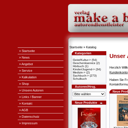
Startseite
»
Katalog
» Startseite
Kategorien
Unser
» News
Geist/Kultur->
(54)
Geschenkservice
(2)
» Angebot
Hörbuch
(1)
Herzlich Wi
Kinder/Jugend->
(34)
» Service
Kundenkonto
Medizin->
(2)
Sachbuch->
(273)
» Kalkulation
Schulbuch
Haben Sie Fr
» Shop
Kontaktformul
Autoren/Hrsg.
» Unsere Autoren
Neue Prod
» Links / Banner
Neue Produkte
» Kontakt
» AGB
» Datenschutz
» Impressum
Kleiner Fil