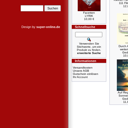
111 Fi
12,
Facetten
LYRIK
10,00 €
Design by
super-online.de
Schnellsuche
Verwenden Sie
Durch 
Stichworte, um ein
weite
Produkt zu finden.
Ged
erweiterte Suche
10,
Informationen
Versandkosten
Unsere AGB
Gutschein einlösen
Ihr Account
Auf Reg
Sonne
Ged
11,