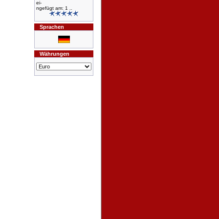
ei-
ngefügt am: 1 ..
Sprachen
Währungen