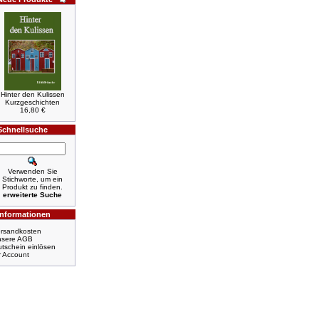
Hinter den Kulissen
Kurzgeschichten
16,80 €
Schnellsuche
Verwenden Sie
Stichworte, um ein
Produkt zu finden.
erweiterte Suche
Informationen
rsandkosten
nsere AGB
tschein einlösen
r Account