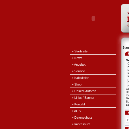
Start
» Startseite
» News
Ge
G
» Angebot
» Service
M
» Kalkulation
p
» Shop
R
Ge
» Unsere Autoren
H
Ki
» Links / Banner
Me
S
» Kontakt
Sc
» AGB
» Datenschutz
» Impressum