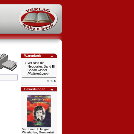
Warenkorb
1 x
Wir sind die
Neudorfer, Band III
Schon wieder
Pfefferminztee
9,80 €
Bewertungen
Von Frau Dr. Irmgard
Weinhofen, Germanistin