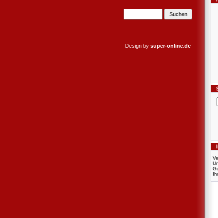
Design by
super-online.de
Ve
U
Gu
Ih