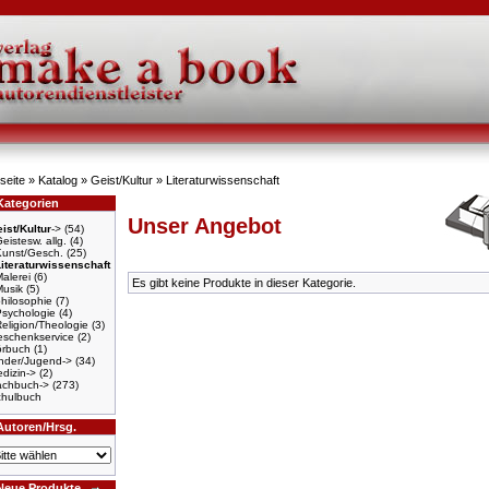
seite
»
Katalog
»
Geist/Kultur
»
Literaturwissenschaft
Kategorien
Unser Angebot
ist/Kultur
->
(54)
eistesw. allg.
(4)
Kunst/Gesch.
(25)
Literaturwissenschaft
alerei
(6)
Es gibt keine Produkte in dieser Kategorie.
Musik
(5)
hilosophie
(7)
Psychologie
(4)
eligion/Theologie
(3)
schenkservice
(2)
örbuch
(1)
nder/Jugend->
(34)
dizin->
(2)
achbuch->
(273)
hulbuch
Autoren/Hrsg.
Neue Produkte