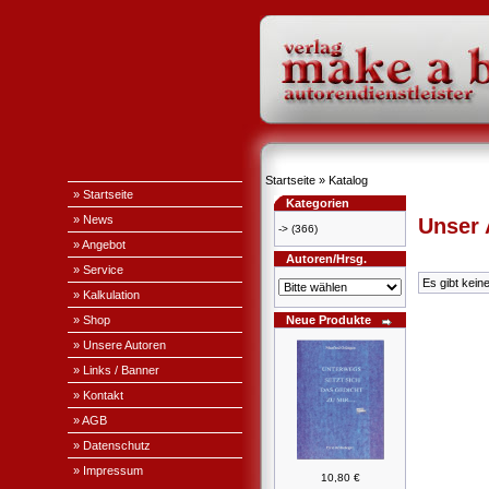
Startseite
»
Katalog
» Startseite
Kategorien
» News
Unser
->
(366)
» Angebot
Autoren/Hrsg.
» Service
Es gibt kein
» Kalkulation
» Shop
Neue Produkte
» Unsere Autoren
» Links / Banner
» Kontakt
» AGB
» Datenschutz
» Impressum
10,80 €