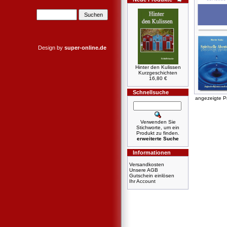
Design by
super-online.de
Hinter den Kulissen
Kurzgeschichten
16,80 €
Schnellsuche
angezeigte P
Verwenden Sie
Stichworte, um ein
Produkt zu finden.
erweiterte Suche
Informationen
Versandkosten
Unsere AGB
Gutschein einlösen
Ihr Account