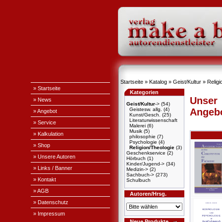
Startseite
»
Katalog
»
Geist/Kultur
»
Religi
» Startseite
Kategorien
Unser
» News
Geist/Kultur
->
(54)
Geistesw. allg.
(4)
Angeb
» Angebot
Kunst/Gesch.
(25)
Literaturwissenschaft
» Service
Malerei
(6)
Musik
(5)
» Kalkulation
philosophie
(7)
Psychologie
(4)
» Shop
Religion/Theologie
(3)
Geschenkservice
(2)
» Unsere Autoren
Hörbuch
(1)
Kinder/Jugend->
(34)
» Links / Banner
Medizin->
(2)
Sachbuch->
(273)
» Kontakt
Schulbuch
» AGB
Autoren/Hrsg.
» Datenschutz
» Impressum
Neue Produkte