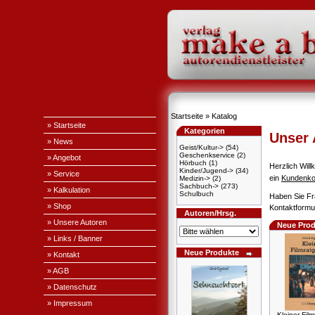
Startseite
»
Katalog
» Startseite
Kategorien
Unser
» News
Geist/Kultur->
(54)
Geschenkservice
(2)
» Angebot
Hörbuch
(1)
Herzlich Wi
Kinder/Jugend->
(34)
» Service
ein
Kundenko
Medizin->
(2)
Sachbuch->
(273)
» Kalkulation
Schulbuch
Haben Sie Fr
» Shop
Kontaktformul
Autoren/Hrsg.
» Unsere Autoren
Neue Prod
» Links / Banner
Neue Produkte
» Kontakt
» AGB
» Datenschutz
» Impressum
Kleiner Film