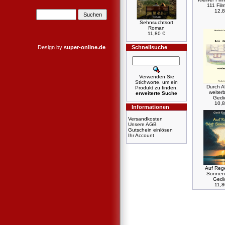
111 Fil
12,8
Sehnsuchtsort
Roman
11,80 €
Design by
super-online.de
Schnellsuche
Verwenden Sie
Stichworte, um ein
Durch A
Produkt zu finden.
weiter
erweiterte Suche
Gedi
10,8
Informationen
Versandkosten
Unsere AGB
Gutschein einlösen
Ihr Account
Auf Rege
Sonnen
Gedi
11,8