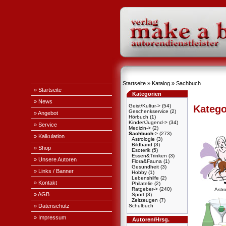
Startseite
»
Katalog
»
Sachbuch
» Startseite
Kategorien
» News
Geist/Kultur->
(54)
Katego
Geschenkservice
(2)
» Angebot
Hörbuch
(1)
Kinder/Jugend->
(34)
» Service
Medizin->
(2)
Sachbuch
->
(273)
» Kalkulation
Astrologie
(3)
Bildband
(3)
» Shop
Esoterik
(5)
Essen&Trinken
(3)
» Unsere Autoren
Flora&Fauna
(1)
Gesundheit
(3)
» Links / Banner
Hobby
(1)
Lebenshilfe
(2)
» Kontakt
Philatelie
(2)
Ratgeber->
(240)
Astro
» AGB
Sport
(3)
Zeitzeugen
(7)
» Datenschutz
Schulbuch
» Impressum
Autoren/Hrsg.