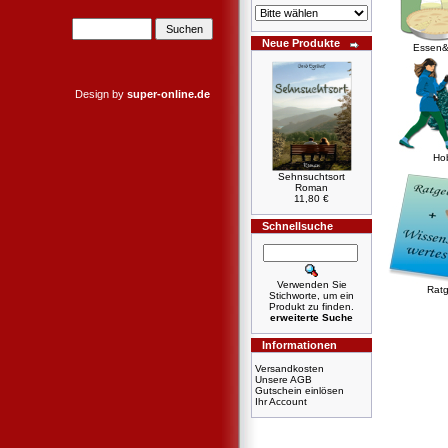
Neue Produkte
Essen&
Design by
super-online.de
Ho
Sehnsuchtsort
Roman
11,80 €
Schnellsuche
Verwenden Sie
Ratg
Stichworte, um ein
Produkt zu finden.
erweiterte Suche
Informationen
Versandkosten
Unsere AGB
Gutschein einlösen
Ihr Account