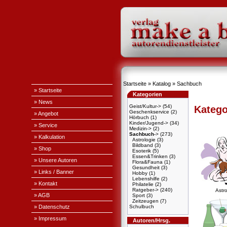
Startseite
»
Katalog
»
Sachbuch
» Startseite
Kategorien
» News
Geist/Kultur->
(54)
Katego
Geschenkservice
(2)
» Angebot
Hörbuch
(1)
Kinder/Jugend->
(34)
» Service
Medizin->
(2)
Sachbuch
->
(273)
» Kalkulation
Astrologie
(3)
Bildband
(3)
» Shop
Esoterik
(5)
Essen&Trinken
(3)
» Unsere Autoren
Flora&Fauna
(1)
Gesundheit
(3)
» Links / Banner
Hobby
(1)
Lebenshilfe
(2)
» Kontakt
Philatelie
(2)
Ratgeber->
(240)
Astro
» AGB
Sport
(3)
Zeitzeugen
(7)
» Datenschutz
Schulbuch
» Impressum
Autoren/Hrsg.