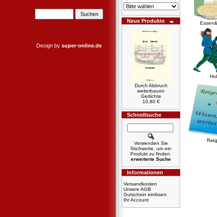
Neue Produkte
Essen&
Design by
super-online.de
Ho
Durch Abbruch
weiterbauen
Gedichte
10,80 €
Schnellsuche
Ratg
Verwenden Sie
Stichworte, um ein
Produkt zu finden.
erweiterte Suche
Informationen
Versandkosten
Unsere AGB
Gutschein einlösen
Ihr Account