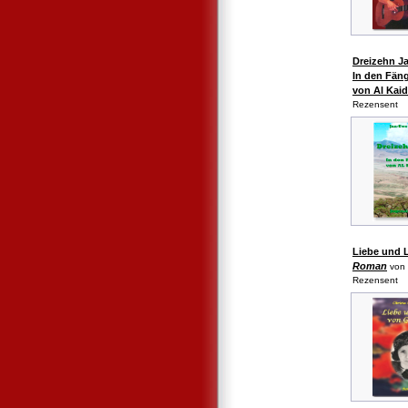
Dreizehn J
In den Fän
von Al Kai
Rezensent
Liebe und 
Roman
von 
Rezensent