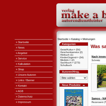
Startseite
»
Katalog
»
Meinungen
» Startseite
Kategorien
Was sa
» News
Geist/Kultur->
(54)
Geschenkservice
(2)
» Angebot
Hörbuch
(1)
Nach innen
Kinder/Jugend->
(34)
» Service
Medizin->
(2)
Schmitz
Sachbuch->
(273)
» Kalkulation
Schulbuch
» Shop
Autoren/Hrsg.
» Unsere Autoren
» Links / Banner
Neue Produkte
» Kontakt
» AGB
» Datenschutz
Samos - N
» Impressum
Rezensent (T