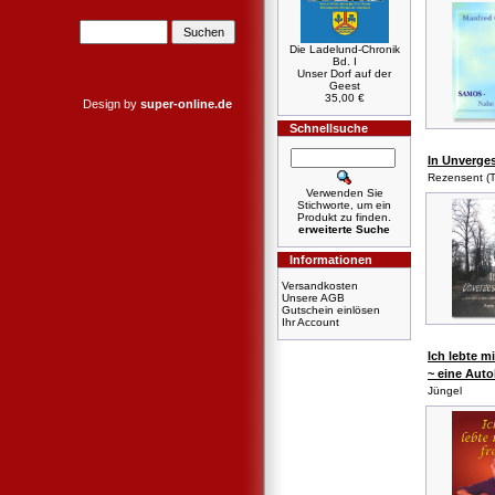
Die Ladelund-Chronik
Bd. I
Unser Dorf auf der
Geest
35,00 €
Design by
super-online.de
Schnellsuche
In Unverge
Rezensent (T
Verwenden Sie
Stichworte, um ein
Produkt zu finden.
erweiterte Suche
Informationen
Versandkosten
Unsere AGB
Gutschein einlösen
Ihr Account
Ich lebte mi
~ eine Auto
Jüngel