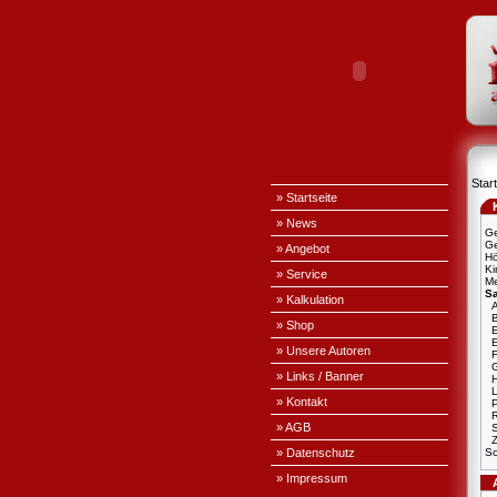
Start
» Startseite
» News
Ge
Ge
» Angebot
H
Ki
» Service
Me
S
» Kalkulation
A
» Shop
E
» Unsere Autoren
» Links / Banner
L
» Kontakt
P
» AGB
S
» Datenschutz
Sc
» Impressum