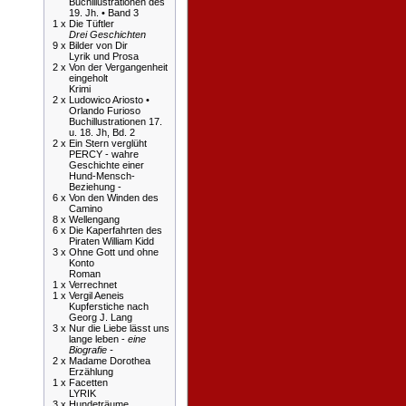
Buchillustrationen des
19. Jh. • Band 3
1 x
Die Tüftler
Drei Geschichten
9 x
Bilder von Dir
Lyrik und Prosa
2 x
Von der Vergangenheit
eingeholt
Krimi
2 x
Ludowico Ariosto •
Orlando Furioso
Buchillustrationen 17.
u. 18. Jh, Bd. 2
2 x
Ein Stern verglüht
PERCY - wahre
Geschichte einer
Hund-Mensch-
Beziehung -
6 x
Von den Winden des
Camino
8 x
Wellengang
6 x
Die Kaperfahrten des
Piraten William Kidd
3 x
Ohne Gott und ohne
Konto
Roman
1 x
Verrechnet
1 x
Vergil Aeneis
Kupferstiche nach
Georg J. Lang
3 x
Nur die Liebe lässt uns
lange leben -
eine
Biografie -
2 x
Madame Dorothea
Erzählung
1 x
Facetten
LYRIK
3 x
Hundeträume