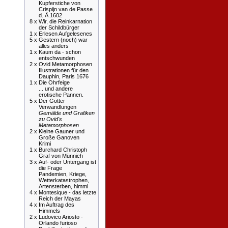
Kupferstiche von
Crispijn van de Passe
d. Ä.1602
8 x
Wir, die Reinkarnation
der Schildbürger
1 x
Erlesen Aufgelesenes
5 x
Gestern (noch) war
alles anders
1 x
Kaum da - schon
entschwunden
2 x
Ovid Metamorphosen
Illustrationen für den
Dauphin, Paris 1676
1 x
Die Ohrfeige
... und andere
erotische Pannen.
5 x
Der Götter
Verwandlungen
Gemälde und Grafiken
zu Ovid's
Metamorphosen
2 x
Kleine Gauner und
Große Ganoven
Krimi
1 x
Burchard Christoph
Graf von Münnich
3 x
Auf- oder Untergang ist
die Frage
Pandemien, Kriege,
Wetterkatastrophen,
Artensterben, himml
4 x
Montesique - das letzte
Reich der Mayas
4 x
Im Auftrag des
Himmels
2 x
Ludovico Ariosto -
Orlando furioso