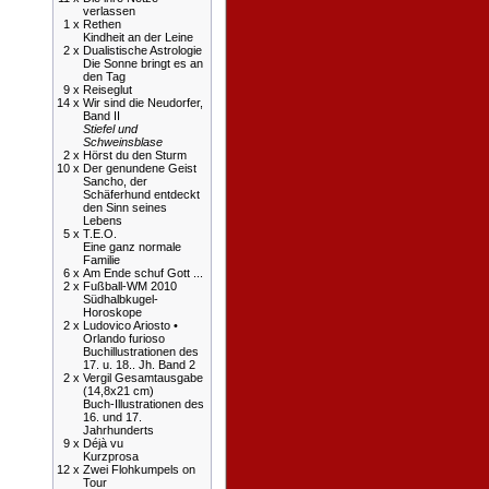
verlassen
1 x
Rethen
Kindheit an der Leine
2 x
Dualistische Astrologie
Die Sonne bringt es an
den Tag
9 x
Reiseglut
14 x
Wir sind die Neudorfer,
Band II
Stiefel und
Schweinsblase
2 x
Hörst du den Sturm
10 x
Der genundene Geist
Sancho, der
Schäferhund entdeckt
den Sinn seines
Lebens
5 x
T.E.O.
Eine ganz normale
Familie
6 x
Am Ende schuf Gott ...
2 x
Fußball-WM 2010
Südhalbkugel-
Horoskope
2 x
Ludovico Ariosto •
Orlando furioso
Buchillustrationen des
17. u. 18.. Jh. Band 2
2 x
Vergil Gesamtausgabe
(14,8x21 cm)
Buch-Illustrationen des
16. und 17.
Jahrhunderts
9 x
Déjà vu
Kurzprosa
12 x
Zwei Flohkumpels on
Tour