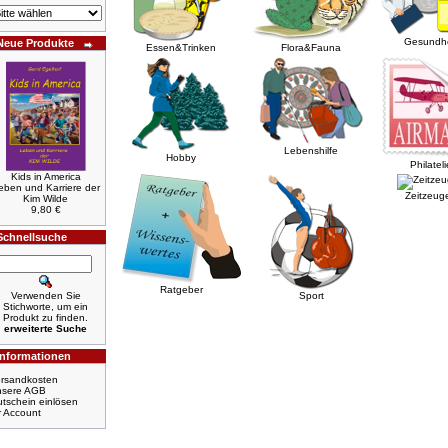
Gesundhe
Neue Produkte
Essen&Trinken
Flora&Fauna
Lebenshilfe
Hobby
Philateli
Kids in America
eben und Karriere der
Zeitzeug
Kim Wilde
9,80 €
Schnellsuche
Ratgeber
Verwenden Sie
Sport
Stichworte, um ein
Produkt zu finden.
erweiterte Suche
Informationen
rsandkosten
nsere AGB
tschein einlösen
r Account