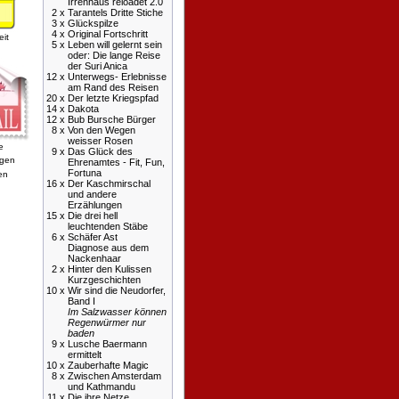
Irrenhaus reloadet 2.0
2 x
Tarantels Dritte Stiche
3 x
Glückspilze
4 x
Original Fortschritt
it
5 x
Leben will gelernt sein
oder: Die lange Reise
der Suri Anica
12 x
Unterwegs- Erlebnisse
am Rand des Reisen
20 x
Der letzte Kriegspfad
14 x
Dakota
12 x
Bub Bursche Bürger
8 x
Von den Wegen
weisser Rosen
e
9 x
Das Glück des
Ehrenamtes - Fit, Fun,
Fortuna
en
16 x
Der Kaschmirschal
und andere
Erzählungen
15 x
Die drei hell
leuchtenden Stäbe
6 x
Schäfer Ast
Diagnose aus dem
Nackenhaar
2 x
Hinter den Kulissen
Kurzgeschichten
10 x
Wir sind die Neudorfer,
Band I
Im Salzwasser können
Regenwürmer nur
baden
9 x
Lusche Baermann
ermittelt
10 x
Zauberhafte Magic
8 x
Zwischen Amsterdam
und Kathmandu
11 x
Die ihre Netze