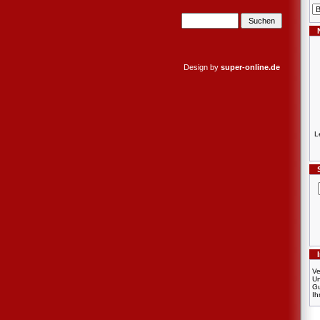
Design by
super-online.de
L
Ve
U
Gu
Ih