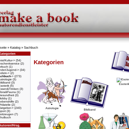
seite
»
Katalog
»
Sachbuch
Kategorien
ist/Kultur->
(54)
Kategorien
schenkservice
(2)
örbuch
(1)
nder/Jugend->
(34)
dizin->
(2)
achbuch
->
(273)
strologie
(3)
Bildband
(3)
Esoteri
soterik
(5)
Essen&Trinken
(3)
Flora&Fauna
(1)
Gesundheit
(3)
Hobby
(1)
ebenshilfe
(2)
hilatelie
(2)
Ratgeber->
(240)
Astrologie
Bildband
port
(3)
Zeitzeugen
(7)
hulbuch
Autoren/Hrsg.