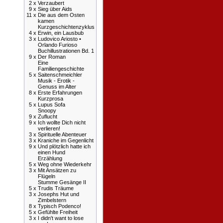
2 x
Verzaubert
9 x
Sieg über Aids
11 x
Die aus dem Osten
kamen
Kurzgeschichtenzyklus
4 x
Erwin, ein Lausbub
3 x
Ludovico Ariosto •
Orlando Furioso
Buchillustrationen Bd. 1
9 x
Der Roman
Eine
Familiengeschichte
5 x
Saitenschmeichler
Musik - Erotik -
Genuss im Alter
8 x
Erste Erfahrungen
Kurzprosa
5 x
Lupus Sofa
Snoopy
9 x
Zuflucht
9 x
Ich wollte Dich nicht
verlieren!
3 x
Spirituelle Abenteuer
3 x
Kraniche im Gegenlicht
9 x
Und plötzlich hatte ich
einen Hund
Erzählung
5 x
Weg ohne Wiederkehr
3 x
Mit Ansätzen zu
Flügeln
Stumme Gesänge II
5 x
Trudis Träume
3 x
Josephs Hut und
Zimbelstern
8 x
Typisch Podenco!
5 x
Gefühlte Freiheit
3 x
I didn't want to lose