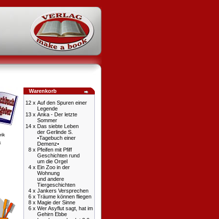
Warenkorb
12 x
Auf den Spuren einer
Legende
13 x
Anka - Der letzte
Sommer
14 x
Das siebte Leben
der Gerlinde S.
•Tagebuch einer
k
Demenz•
8 x
Pfeifen mit Pfiff
Geschichten rund
um die Orgel
4 x
Ein Zoo in der
Wohnung
und andere
Tiergeschichten
4 x
Jankers Versprechen
6 x
Träume können fliegen
8 x
Magie der Sinne
6 x
Wer Asyflut sagt, hat im
Gehirn Ebbe