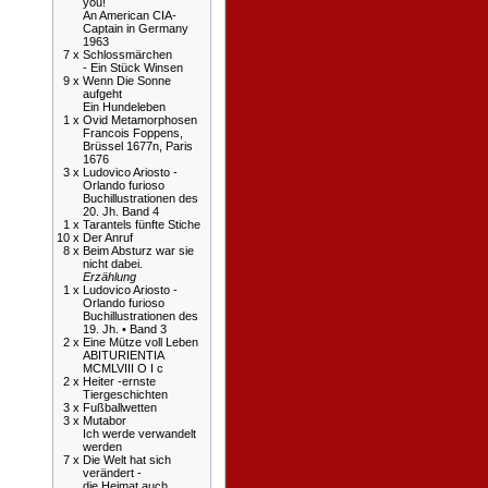
you!
An American CIA-
Captain in Germany
1963
7 x
Schlossmärchen
- Ein Stück Winsen
9 x
Wenn Die Sonne
aufgeht
Ein Hundeleben
1 x
Ovid Metamorphosen
Francois Foppens,
Brüssel 1677n, Paris
1676
3 x
Ludovico Ariosto -
Orlando furioso
Buchillustrationen des
20. Jh. Band 4
1 x
Tarantels fünfte Stiche
10 x
Der Anruf
8 x
Beim Absturz war sie
nicht dabei.
Erzählung
1 x
Ludovico Ariosto -
Orlando furioso
Buchillustrationen des
19. Jh. • Band 3
2 x
Eine Mütze voll Leben
ABITURIENTIA
MCMLVIII O I c
2 x
Heiter -ernste
Tiergeschichten
3 x
Fußballwetten
3 x
Mutabor
Ich werde verwandelt
werden
7 x
Die Welt hat sich
verändert -
die Heimat auch