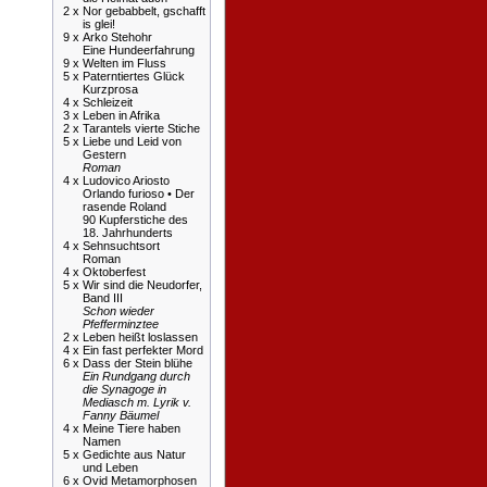
2 x
Nor gebabbelt, gschafft
is glei!
9 x
Arko Stehohr
Eine Hundeerfahrung
9 x
Welten im Fluss
5 x
Paterntiertes Glück
Kurzprosa
4 x
Schleizeit
3 x
Leben in Afrika
2 x
Tarantels vierte Stiche
5 x
Liebe und Leid von
Gestern
Roman
4 x
Ludovico Ariosto
Orlando furioso • Der
rasende Roland
90 Kupferstiche des
18. Jahrhunderts
4 x
Sehnsuchtsort
Roman
4 x
Oktoberfest
5 x
Wir sind die Neudorfer,
Band III
Schon wieder
Pfefferminztee
2 x
Leben heißt loslassen
4 x
Ein fast perfekter Mord
6 x
Dass der Stein blühe
Ein Rundgang durch
die Synagoge in
Mediasch m. Lyrik v.
Fanny Bäumel
4 x
Meine Tiere haben
Namen
5 x
Gedichte aus Natur
und Leben
6 x
Ovid Metamorphosen