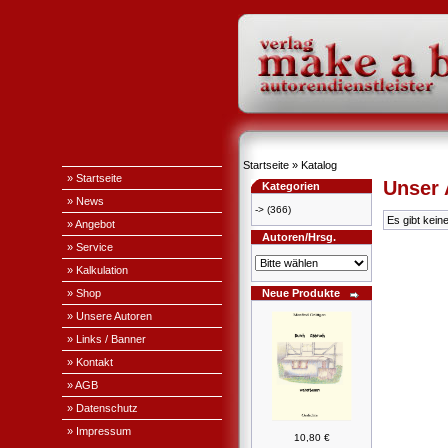
Startseite
»
Katalog
» Startseite
Unser
Kategorien
» News
->
(366)
Es gibt kein
» Angebot
Autoren/Hrsg.
» Service
» Kalkulation
» Shop
Neue Produkte
» Unsere Autoren
» Links / Banner
» Kontakt
» AGB
» Datenschutz
» Impressum
10,80 €