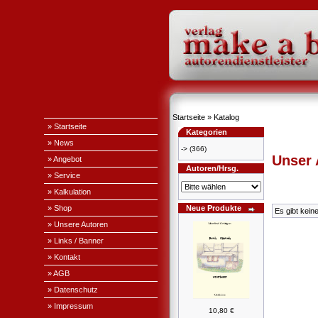
Startseite
»
Katalog
» Startseite
Kategorien
» News
->
(366)
Unser
» Angebot
Autoren/Hrsg.
» Service
» Kalkulation
» Shop
Neue Produkte
Es gibt kein
» Unsere Autoren
» Links / Banner
» Kontakt
» AGB
» Datenschutz
» Impressum
10,80 €