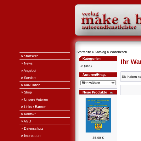
Startseite
»
Katalog
»
Warenkorb
» Startseite
Kategorien
Ihr Wa
» News
->
(366)
» Angebot
Autoren/Hrsg.
Sie haben no
» Service
» Kalkulation
» Shop
Neue Produkte
» Unsere Autoren
» Links / Banner
» Kontakt
» AGB
» Datenschutz
» Impressum
35,00 €