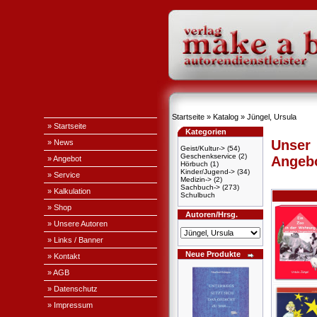
Startseite
»
Katalog
»
Jüngel, Ursula
» Startseite
Kategorien
Unser
» News
Geist/Kultur->
(54)
Geschenkservice
(2)
Angeb
» Angebot
Hörbuch
(1)
Kinder/Jugend->
(34)
» Service
Medizin->
(2)
Sachbuch->
(273)
» Kalkulation
Schulbuch
» Shop
Autoren/Hrsg.
» Unsere Autoren
» Links / Banner
Neue Produkte
» Kontakt
» AGB
» Datenschutz
» Impressum