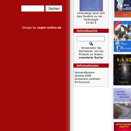
Unterwegs setzt sich
das Gedicht zu mir ...
Anthologie
10,80 €
Design by
super-online.de
Schnellsuche
Verwenden Sie
Stichworte, um ein
Produkt zu finden.
erweiterte Suche
Informationen
Versandkosten
Unsere AGB
Gutschein einlösen
Ihr Account