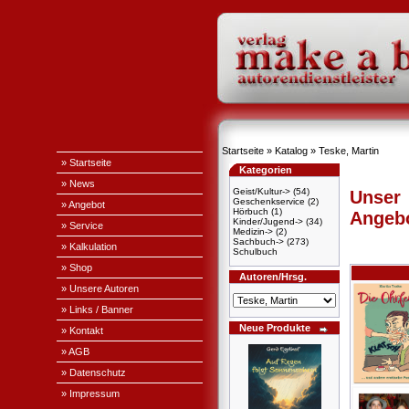
Startseite
»
Katalog
»
Teske, Martin
» Startseite
Kategorien
» News
Geist/Kultur->
(54)
Unser
Geschenkservice
(2)
» Angebot
Hörbuch
(1)
Angeb
Kinder/Jugend->
(34)
» Service
Medizin->
(2)
Sachbuch->
(273)
» Kalkulation
Schulbuch
» Shop
Autoren/Hrsg.
» Unsere Autoren
» Links / Banner
Neue Produkte
» Kontakt
» AGB
» Datenschutz
» Impressum