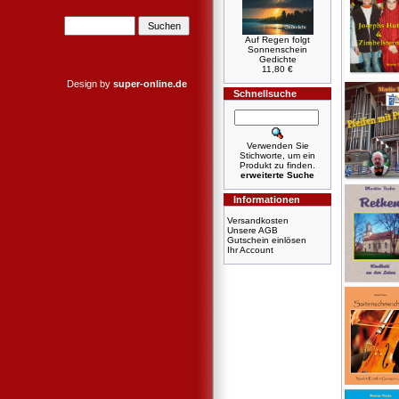
Auf Regen folgt
Sonnenschein
Gedichte
11,80 €
Design by
super-online.de
Schnellsuche
Verwenden Sie
Stichworte, um ein
Produkt zu finden.
erweiterte Suche
Informationen
Versandkosten
Unsere AGB
Gutschein einlösen
Ihr Account