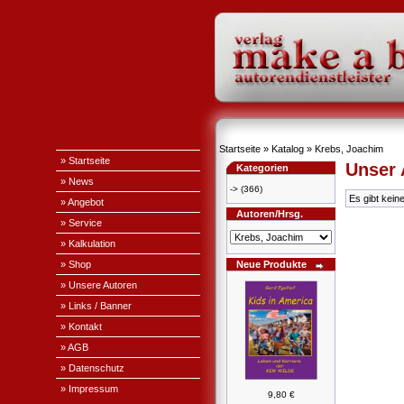
Startseite
»
Katalog
»
Krebs, Joachim
» Startseite
Unser
Kategorien
» News
->
(366)
Es gibt kein
» Angebot
Autoren/Hrsg.
» Service
» Kalkulation
» Shop
Neue Produkte
» Unsere Autoren
» Links / Banner
» Kontakt
» AGB
» Datenschutz
» Impressum
9,80 €