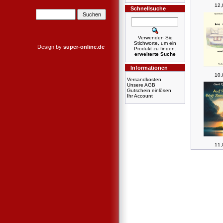
12,
Schnellsuche
Verwenden Sie
Stichworte, um ein
Design by
super-online.de
Produkt zu finden.
erweiterte Suche
Informationen
10,
Versandkosten
Unsere AGB
Gutschein einlösen
Ihr Account
11,