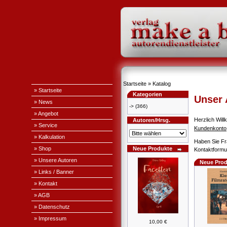
Startseite
»
Katalog
» Startseite
Kategorien
Unser
» News
->
(366)
» Angebot
Herzlich Wi
Autoren/Hrsg.
» Service
Kundenkonto
» Kalkulation
Haben Sie Fr
» Shop
Neue Produkte
Kontaktformul
» Unsere Autoren
Neue Prod
» Links / Banner
» Kontakt
» AGB
» Datenschutz
» Impressum
10,00 €