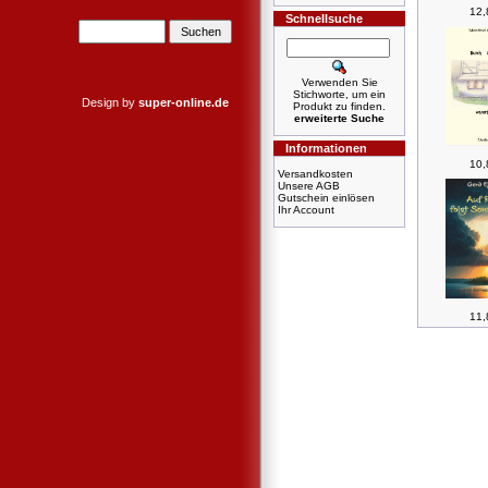
12,
Schnellsuche
Verwenden Sie
Stichworte, um ein
Design by
super-online.de
Produkt zu finden.
erweiterte Suche
Informationen
10,
Versandkosten
Unsere AGB
Gutschein einlösen
Ihr Account
11,