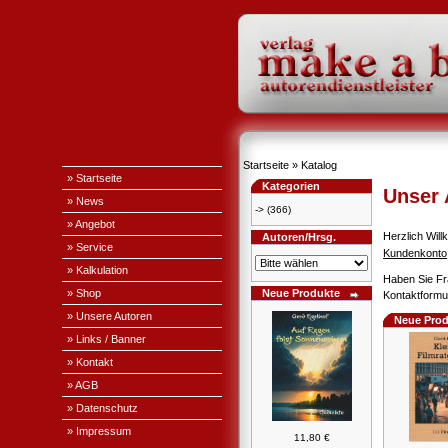
Startseite
»
Katalog
» Startseite
Kategorien
Unser
» News
->
(366)
» Angebot
Herzlich Wi
Autoren/Hrsg.
» Service
Kundenkonto
» Kalkulation
Haben Sie Fr
» Shop
Neue Produkte
Kontaktformul
» Unsere Autoren
Neue Prod
» Links / Banner
» Kontakt
» AGB
» Datenschutz
» Impressum
11,80 €