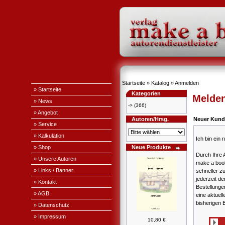
Startseite
»
Katalog
»
Anmelden
» Startseite
Kategorien
Melden
» News
->
(366)
» Angebot
Autoren/Hrsg.
Neuer Kund
» Service
» Kalkulation
Ich bin ein
» Shop
Neue Produkte
Durch Ihre 
» Unsere Autoren
make a book
» Links / Banner
schneller z
jederzeit de
» Kontakt
Bestellung
» AGB
eine aktuell
bisherigen 
» Datenschutz
» Impressum
10,80 €