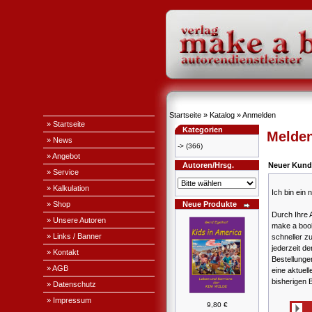
Startseite
»
Katalog
»
Anmelden
» Startseite
Kategorien
Melden
» News
->
(366)
» Angebot
Autoren/Hrsg.
Neuer Kund
» Service
» Kalkulation
Ich bin ein
» Shop
Neue Produkte
Durch Ihre 
» Unsere Autoren
make a book
» Links / Banner
schneller z
jederzeit de
» Kontakt
Bestellung
» AGB
eine aktuell
bisherigen 
» Datenschutz
» Impressum
9,80 €