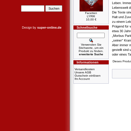
Leben. Immer
Lebenswelt d
Die Texte sin
Facetten
LYRIK
Halt und Zuve
10,00 €
zu einem Lebe
Prägend für v
Design by
super-online.de
Schnellsuche
etwa 30 Jahre
„Morbus Parki
„seiner“ Kra
Verwenden Sie
Aber immer m
Stichworte, um ein
gestellt sin
Produkt zu finden.
oder eines Ta
erweiterte Suche
Dieses Produ
Informationen
Versandkosten
Unsere AGB
Gutschein einlösen
Ihr Account