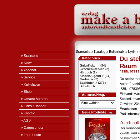
Startseite
»
Katalog
»
Belletristik
»
Lyrik
»
» Startseite
Du ste
Kategorien
» News
Raum
Geist/Kultur->
(54)
Geschenkservice
(2)
» Angebot
[ISBN: 97839
Hörbuch
(1)
Kinder/Jugend->
(34)
» Service
Du stellst m
Medizin->
(2)
Sachbuch->
(273)
Autor: Joach
» Kalkulation
Schulbuch
ISBN: 97839
» Shop
Einband: Har
Autoren/Hrsg.
» Unsere Autoren
Seiten/Umfang
Gewicht: 234
» Links / Banner
Erschienen : 
Neue Produkte
» Kontakt
Preisinforma
» AGB
Zum Inhalt
» Datenschutz
Der vorliege
Zweifel und F
» Impressum
bestimmten S