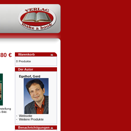
,80 €
Warenkorb
0 Produkte
Der Autor
Egelhof, Gerd
rstellung
 Bild.
-
Webseite
-
Weitere Produkte
Benachrichtigungen