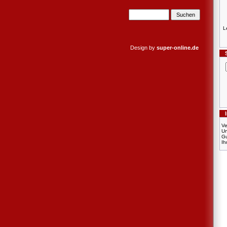
L
Design by
super-online.de
Ve
U
Gu
Ih