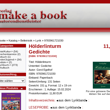
seite
»
Katalog
»
Belletristik
»
Lyrik
»
9783961721030
Hölderlinturm
11
Kategorien
Gedichte
ist/Kultur->
(54)
schenkservice
(2)
[ISBN: 9783961721030]
örbuch
(1)
nder/Jugend->
(34)
Titel: Hölderlinturm
dizin->
(2)
achbuch->
(273)
Untertitel: Gedichte
hulbuch
Autor: Gerd Egelhof
ISBN: 9783961721030
Autoren/Hrsg.
Einband: Paperback
Seiten/Umfang: 131 Seiten
Gewicht: 151 g, Format: 12 x 19 cm
Neue Produkte
Erschienen : 1. Auflage: 15.02.2024
Für eine grössere Da
Preisinformation: 11,80 EUR
klicken Sie auf das
Inhaltsverzeichnis:
●aus dem Lyrikband●
:
LESEPROBE:
●aus dem Lyrikband●
: