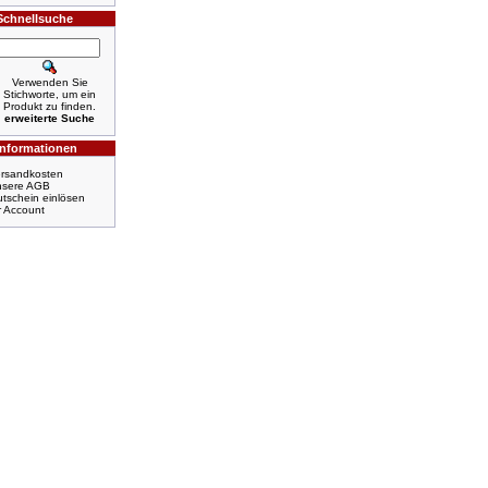
Schnellsuche
Verwenden Sie
Stichworte, um ein
Produkt zu finden.
erweiterte Suche
Informationen
rsandkosten
nsere AGB
tschein einlösen
r Account