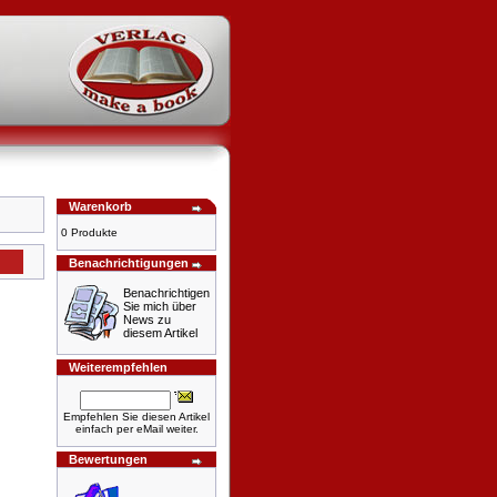
Warenkorb
0 Produkte
Benachrichtigungen
Benachrichtigen
Sie mich über
News zu
diesem Artikel
Weiterempfehlen
Empfehlen Sie diesen Artikel
einfach per eMail weiter.
Bewertungen