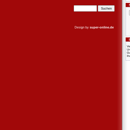
Design by
super-online.de
Ve
U
Gu
Ih