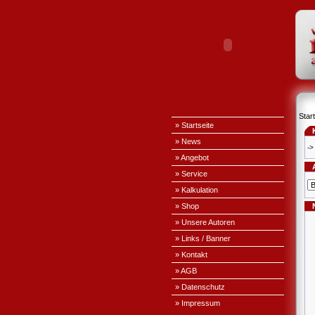
Start
» Startseite
» News
->
» Angebot
» Service
» Kalkulation
» Shop
» Unsere Autoren
» Links / Banner
» Kontakt
» AGB
» Datenschutz
» Impressum