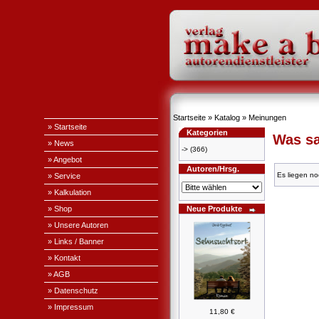
Startseite
»
Katalog
»
Meinungen
» Startseite
Kategorien
Was sa
» News
->
(366)
» Angebot
Autoren/Hrsg.
Es liegen no
» Service
» Kalkulation
» Shop
Neue Produkte
» Unsere Autoren
» Links / Banner
» Kontakt
» AGB
» Datenschutz
» Impressum
11,80 €