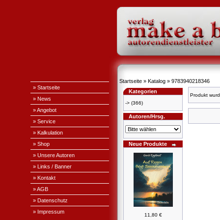
Startseite
»
Katalog
»
9783940218346
» Startseite
Kategorien
Produkt wurd
» News
->
(366)
» Angebot
Autoren/Hrsg.
» Service
» Kalkulation
» Shop
Neue Produkte
» Unsere Autoren
» Links / Banner
» Kontakt
» AGB
» Datenschutz
» Impressum
11,80 €