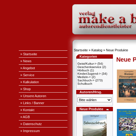
Startseite
»
Katalog
»
Neue Produkte
» Startseite
Kategorien
Neue P
» News
Geist/Kultur->
(54)
Geschenkservice
(2)
» Angebot
Hörbuch
(1)
Kinder/Jugend->
(34)
» Service
Medizin->
(2)
Sachbuch->
(273)
» Kalkulation
Schulbuch
» Shop
Autoren/Hrsg.
» Unsere Autoren
» Links / Banner
Neue Produkte
» Kontakt
» AGB
» Datenschutz
» Impressum