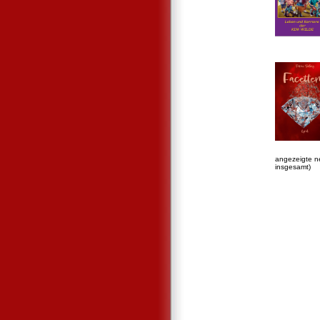
angezeigte n
insgesamt)