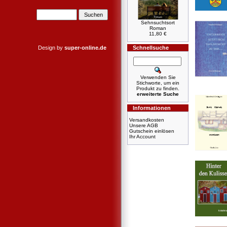
Sehnsuchtsort
Roman
11,80 €
Design by
super-online.de
Schnellsuche
Verwenden Sie
Stichworte, um ein
Produkt zu finden.
erweiterte Suche
Informationen
Versandkosten
Unsere AGB
Gutschein einlösen
Ihr Account