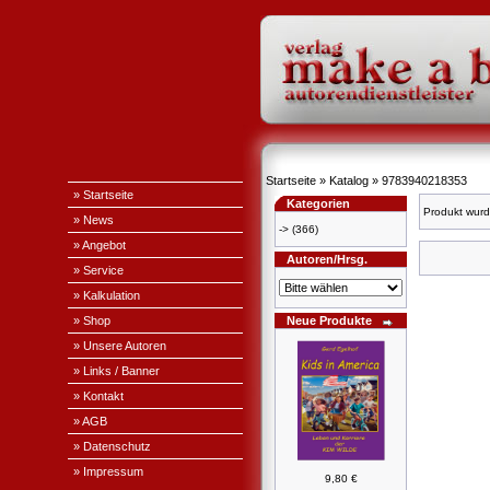
Startseite
»
Katalog
»
9783940218353
» Startseite
Kategorien
Produkt wurd
» News
->
(366)
» Angebot
Autoren/Hrsg.
» Service
» Kalkulation
» Shop
Neue Produkte
» Unsere Autoren
» Links / Banner
» Kontakt
» AGB
» Datenschutz
» Impressum
9,80 €