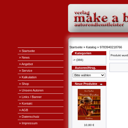
Startseite
»
Katalog
»
9783940218766
» Startseite
Kategorien
Produkt wurd
» News
->
(366)
» Angebot
Autoren/Hrsg.
» Service
» Kalkulation
» Shop
Neue Produkte
» Unsere Autoren
» Links / Banner
» Kontakt
» AGB
» Datenschutz
» Impressum
10,80 €