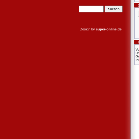
Design by
super-online.de
Ve
U
Gu
Ih