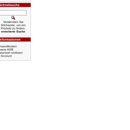
Schnellsuche
Verwenden Sie
Stichworte, um ein
Produkt zu finden.
erweiterte Suche
Informationen
rsandkosten
nsere AGB
tschein einlösen
r Account