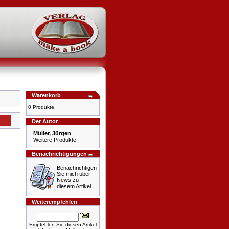
Warenkorb
0 Produkte
Der Autor
Müller, Jürgen
-
Weitere Produkte
Benachrichtigungen
Benachrichtigen
Sie mich über
News zu
diesem Artikel
Weiterempfehlen
Empfehlen Sie diesen Artikel