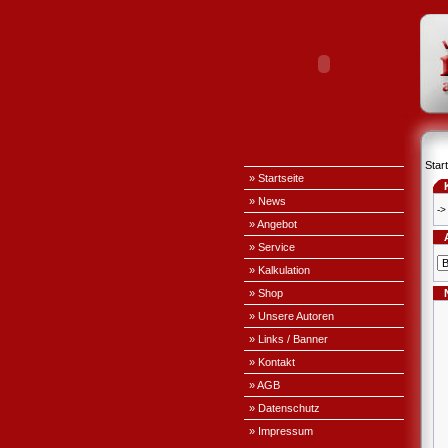
Start
» Startseite
» News
->
» Angebot
» Service
» Kalkulation
» Shop
» Unsere Autoren
» Links / Banner
» Kontakt
» AGB
» Datenschutz
» Impressum