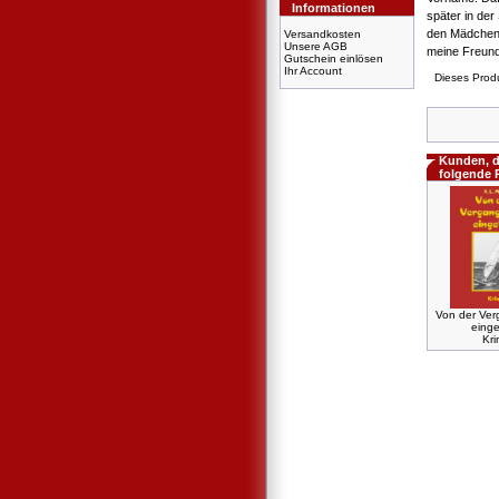
Informationen
später in de
den Mädchen S
Versandkosten
Unsere AGB
meine Freund
Gutschein einlösen
Ihr Account
Dieses Prod
Kunden, d
folgende 
Von der Ver
einge
Kri