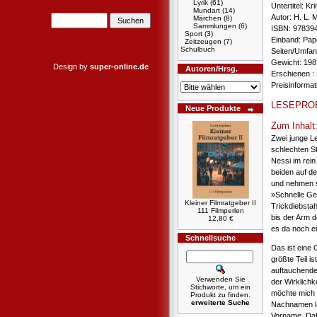
Lyrik
(61)
Untertitel: Kri
Mundart
(14)
Autor: H. L.
Märchen
(8)
Sammlungen
(6)
ISBN: 97839
Sport
(3)
Einband: Pa
Zeitzeugen
(7)
Schulbuch
Seiten/Umfan
Gewicht: 198
Design by
super-online.de
Autoren/Hrsg.
Erschienen :
Preisinforma
LESEPRO
Neue Produkte
Zum Inhalt
Zwei junge L
schlechten S
Nessi im rein
beiden auf d
und nehmen si
»Schnelle Ge
Kleiner Filmratgeber II
Trickdiebstah
111 Filmperlen
bis der Arm d
12,80 €
es da noch e
Schnellsuche
Das ist eine 
größte Teil i
auftauchende 
Verwenden Sie
der Wirklichk
Stichworte, um ein
möchte mich e
Produkt zu finden.
erweiterte Suche
Nachnamen las
Vorname. Dafü