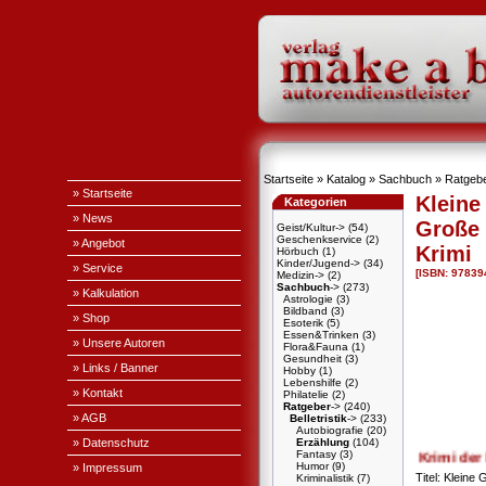
Startseite
»
Katalog
»
Sachbuch
»
Ratgeb
» Startseite
Kleine
Kategorien
» News
Große
Geist/Kultur->
(54)
Geschenkservice
(2)
» Angebot
Krimi
Hörbuch
(1)
Kinder/Jugend->
(34)
» Service
[ISBN: 9783
Medizin->
(2)
Sachbuch
->
(273)
» Kalkulation
Astrologie
(3)
Bildband
(3)
» Shop
Esoterik
(5)
Essen&Trinken
(3)
» Unsere Autoren
Flora&Fauna
(1)
Gesundheit
(3)
» Links / Banner
Hobby
(1)
Lebenshilfe
(2)
» Kontakt
Philatelie
(2)
Ratgeber
->
(240)
» AGB
Belletristik
->
(233)
Autobiografie
(20)
» Datenschutz
Erzählung
(104)
Fantasy
(3)
+ + + Ein Krimi der besondere
Humor
(9)
» Impressum
Titel: Klein
Kriminalistik
(7)