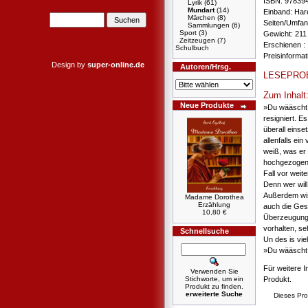
ISBN: 97839
Lyrik
(61)
Mundart
(14)
Einband: Ha
Märchen
(8)
Seiten/Umfan
Sammlungen
(6)
Sport
(3)
Gewicht: 211
Zeitzeugen
(7)
Erschienen : 
Schulbuch
Preisinforma
Design by
super-online.de
Autoren/Hrsg.
LESEPRO
Zum Inhalt
Neue Produkte
»Du wääscht 
resigniert. E
überall einse
allenfalls ei
weiß, was er 
hochgezogene
Fall vor weit
Denn wer wil
Außerdem wis
Madame Dorothea
Erzählung
auch die Ges
10,80 €
Überzeugunge
vorhalten, se
Schnellsuche
Un des is vi
»Du wääscht 
Für weitere I
Verwenden Sie
Stichworte, um ein
Produkt.
Produkt zu finden.
erweiterte Suche
Dieses Pro