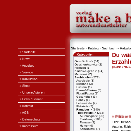
Startseite
»
Katalog
»
Sachbuch
»
Ratgeb
» Startseite
Du wää
Kategorien
» News
Erzähl
Geist/Kultur->
(54)
Geschenkservice
(2)
» Angebot
[ISBN: 9783
Hörbuch
(1)
Kinder/Jugend->
(34)
» Service
Medizin->
(2)
Sachbuch
->
(273)
» Kalkulation
Astrologie
(3)
Bildband
(3)
» Shop
Esoterik
(5)
Essen&Trinken
(3)
» Unsere Autoren
Flora&Fauna
(1)
Gesundheit
(3)
» Links / Banner
Hobby
(1)
Lebenshilfe
(2)
» Kontakt
Philatelie
(2)
Ratgeber
->
(240)
» AGB
Belletristik
->
(233)
Autobiografie
(20)
+ + + Pfälzer Mu
» Datenschutz
Erzählung
(104)
Titel: Du wää
Fantasy
(3)
Humor
(9)
» Impressum
Autorin: Edit
Kriminalistik
(7)