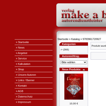
Startseite
»
Katalog
»
9783961720927
» Startseite
Kategorien
Produkt wurd
» News
->
(366)
» Angebot
Autoren/Hrsg.
» Service
» Kalkulation
» Shop
Neue Produkte
» Unsere Autoren
» Links / Banner
» Kontakt
» AGB
» Datenschutz
» Impressum
10,00 €