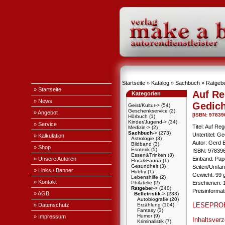
Startseite
»
Katalog
»
Sachbuch
»
Ratgeb
» Startseite
Auf Re
Kategorien
» News
Gedich
Geist/Kultur->
(54)
Geschenkservice
(2)
» Angebot
[ISBN: 97839
Hörbuch
(1)
Kinder/Jugend->
(34)
» Service
Titel: Auf Re
Medizin->
(2)
Sachbuch
->
(273)
Untertitel: G
» Kalkulation
Astrologie
(3)
Autor: Gerd 
Bildband
(3)
» Shop
Esoterik
(5)
ISBN: 97839
Essen&Trinken
(3)
» Unsere Autoren
Einband: Pa
Flora&Fauna
(1)
Gesundheit
(3)
Seiten/Umfan
» Links / Banner
Hobby
(1)
Gewicht: 99 
Lebenshilfe
(2)
» Kontakt
Philatelie
(2)
Erschienen: 1
Ratgeber
->
(240)
Preisinforma
» AGB
Belletristik
->
(233)
Autobiografie
(20)
LESEPRO
» Datenschutz
Erzählung
(104)
Fantasy
(3)
Humor
(9)
» Impressum
Inhaltsver
Kriminalistik
(7)