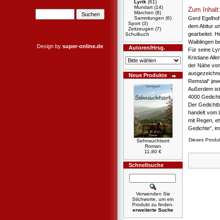
Lyrik
(61)
Mundart
(14)
Zum Inhalt
Märchen
(8)
Gerd Egelhof
Sammlungen
(6)
Sport
(3)
dem Abitur u
Zeitzeugen
(7)
gearbeitet. H
Schulbuch
Waiblingen be
Design by
super-online.de
Autoren/Hrsg.
Für seine Lyr
Kristiane All
der Nähe vo
ausgezeichne
Neue Produkte
Remstal“ jewe
Außerdem ist 
4000 Gedichte
Der Gedichtb
handelt vom 
mit Regen, e
Gedichte“, i
Dieses Produ
Sehnsuchtsort
Roman
11,80 €
Schnellsuche
Verwenden Sie
Stichworte, um ein
Produkt zu finden.
erweiterte Suche