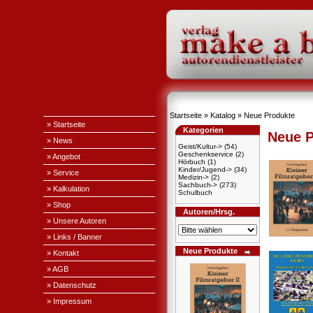
Startseite
»
Katalog
»
Neue Produkte
» Startseite
Kategorien
Neue P
» News
Geist/Kultur->
(54)
Geschenkservice
(2)
» Angebot
Hörbuch
(1)
Kinder/Jugend->
(34)
» Service
Medizin->
(2)
Sachbuch->
(273)
» Kalkulation
Schulbuch
» Shop
Autoren/Hrsg.
» Unsere Autoren
» Links / Banner
Neue Produkte
» Kontakt
» AGB
» Datenschutz
» Impressum