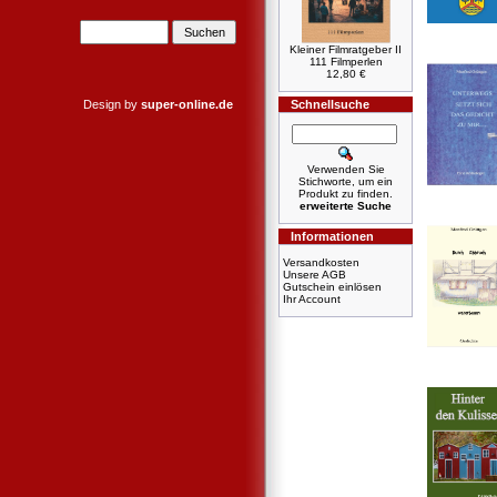
Kleiner Filmratgeber II
111 Filmperlen
12,80 €
Design by
super-online.de
Schnellsuche
Verwenden Sie
Stichworte, um ein
Produkt zu finden.
erweiterte Suche
Informationen
Versandkosten
Unsere AGB
Gutschein einlösen
Ihr Account