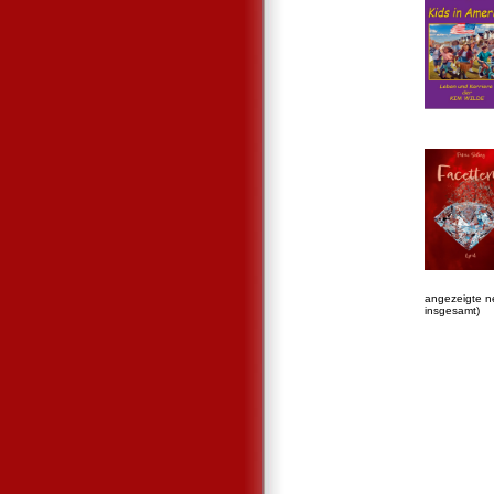
angezeigte n
insgesamt)