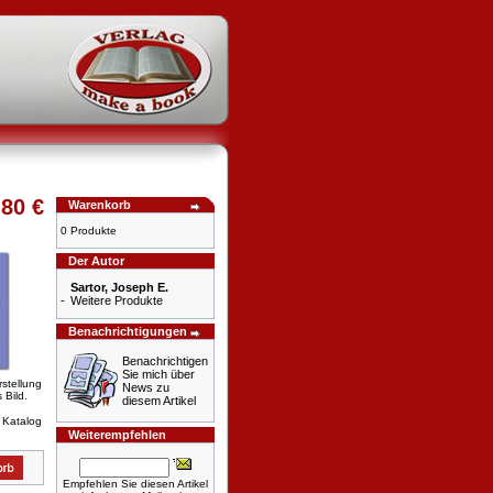
,80 €
Warenkorb
0 Produkte
Der Autor
Sartor, Joseph E.
-
Weitere Produkte
Benachrichtigungen
Benachrichtigen
Sie mich über
rstellung
News zu
 Bild.
diesem Artikel
 Katalog
Weiterempfehlen
Empfehlen Sie diesen Artikel