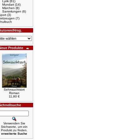
Lyrik
(61)
Mundart
(14)
Märchen
(8)
Sammlungen
(6)
port
(3)
Zeitzeugen
(7)
hulbuch
Autoren/Hrsg.
Neue Produkte
Sehnsuchtsort
Roman
11,80 €
Schnellsuche
Verwenden Sie
Stichworte, um ein
Produkt zu finden.
erweiterte Suche