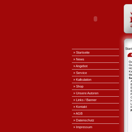
Start
» Startseite
» News
Ge
Ge
» Angebot
H
Ki
» Service
Me
S
» Kalkulation
A
» Shop
E
» Unsere Autoren
» Links / Banner
L
» Kontakt
P
» AGB
» Datenschutz
» Impressum