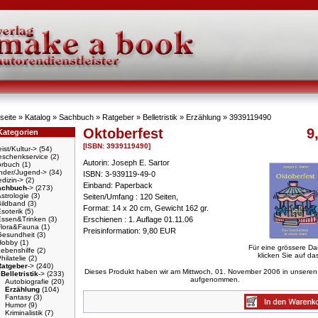
seite
»
Katalog
»
Sachbuch
»
Ratgeber
»
Belletristik
»
Erzählung
»
3939119490
Oktoberfest
9
Kategorien
[ISBN: 3939119490]
ist/Kultur->
(54)
schenkservice
(2)
Autorin: Joseph E. Sartor
örbuch
(1)
nder/Jugend->
(34)
ISBN: 3-939119-49-0
dizin->
(2)
Einband: Paperback
achbuch
->
(273)
strologie
(3)
Seiten/Umfang : 120 Seiten,
Bildband
(3)
Format: 14 x 20 cm, Gewicht 162 gr.
soterik
(5)
Essen&Trinken
(3)
Erschienen : 1. Auflage 01.11.06
Flora&Fauna
(1)
Preisinformation: 9,80 EUR
Gesundheit
(3)
Hobby
(1)
Für eine grössere Da
ebenshilfe
(2)
klicken Sie auf das
hilatelie
(2)
Ratgeber
->
(240)
Dieses Produkt haben wir am Mittwoch, 01. November 2006 in unseren
Belletristik
->
(233)
aufgenommen.
Autobiografie
(20)
Erzählung
(104)
Fantasy
(3)
Humor
(9)
Kriminalistik
(7)