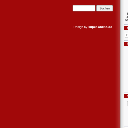
S
Sc
Design by
super-online.de