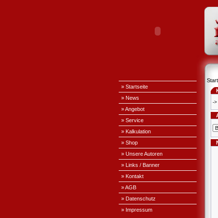
Start
» Startseite
» News
->
» Angebot
» Service
» Kalkulation
» Shop
» Unsere Autoren
» Links / Banner
» Kontakt
» AGB
» Datenschutz
» Impressum