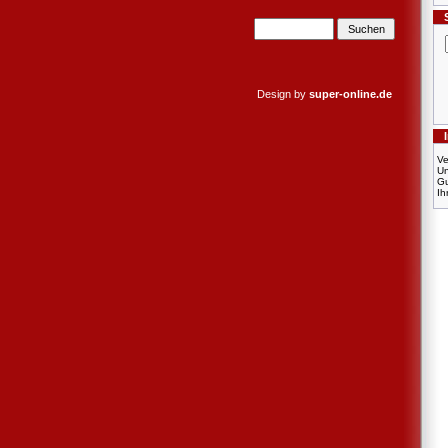
Design by
super-online.de
Ve
U
Gu
Ih