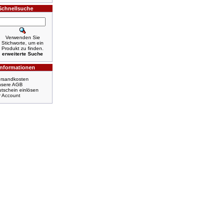
Schnellsuche
Verwenden Sie
Stichworte, um ein
Produkt zu finden.
erweiterte Suche
Informationen
rsandkosten
nsere AGB
tschein einlösen
r Account