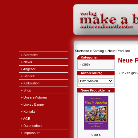
Startseite
»
Katalog
»
Neue Produkte
» Startseite
Kategorien
Neue P
» News
->
(366)
» Angebot
Autoren/Hrsg.
Zur Zeit gib
» Service
» Kalkulation
» Shop
Neue Produkte
» Unsere Autoren
» Links / Banner
» Kontakt
» AGB
» Datenschutz
» Impressum
9,80 €